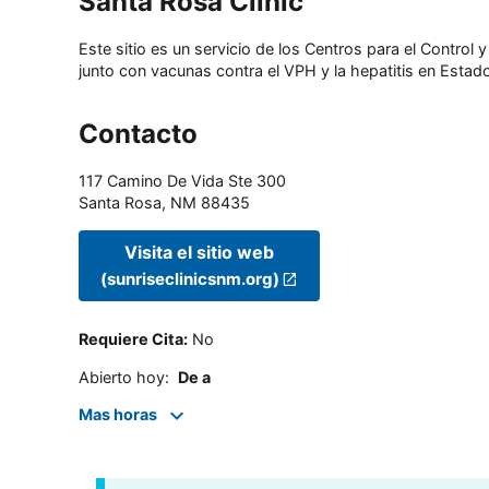
Santa Rosa Clinic
Este sitio es un servicio de los Centros para el Contro
junto con vacunas contra el VPH y la hepatitis en Estado
Contacto
117 Camino De Vida Ste 300
Santa Rosa
,
NM
88435
Visita el sitio web
(sunriseclinicsnm.org)
Requiere Cita
:
No
Abierto hoy
:
De a
Mas horas