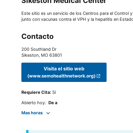
Sikeston Medical Center
Este sitio es un servicio de los Centros para el Contro
junto con vacunas contra el VPH y la hepatitis en Estado
Contacto
200 Southland Dr
Sikeston
,
MO
63801
Visita el sitio web
(www.semohealthnetwork.org)
Requiere Cita
:
Sí
Abierto hoy
:
De a
Mas horas