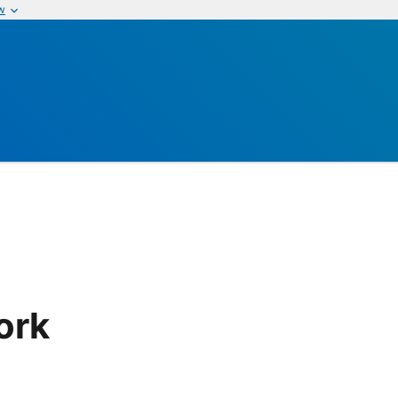
w
ork