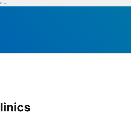
w
s
linics