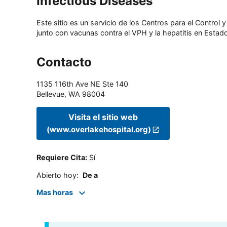
Infectious Diseases
Este sitio es un servicio de los Centros para el Contro
junto con vacunas contra el VPH y la hepatitis en Estado
Contacto
1135 116th Ave NE Ste 140
Bellevue
,
WA
98004
Visita el sitio web
(www.overlakehospital.org)
Requiere Cita
:
Sí
Abierto hoy
:
De a
Mas horas