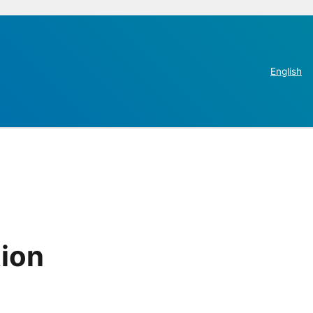
English
ion