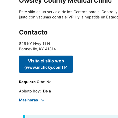
Owsley County Medical Clinic
Este sitio es un servicio de los Centros para el Contro
junto con vacunas contra el VPH y la hepatitis en Estado
Contacto
826 KY Hwy 11 N
Booneville
,
KY
41314
Visita el sitio web
(www.mchcky.com)
Requiere Cita
:
No
Abierto hoy
:
De a
Mas horas