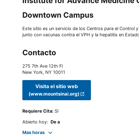
Institute for Advance Medicin
Downtown Campus
Este sitio es un servicio de los Centros para el Contro
junto con vacunas contra el VPH y la hepatitis en Estado
Contacto
275 7th Ave 12th Fl
New York
,
NY
10011
Visita el sitio web
(www.mountsinai.org)
Requiere Cita
:
Sí
Abierto hoy
:
De a
Mas horas