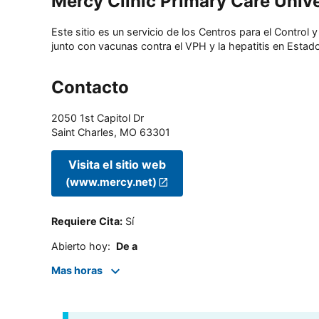
Mercy Clinic Primary Care Uni
Este sitio es un servicio de los Centros para el Contro
junto con vacunas contra el VPH y la hepatitis en Estado
Contacto
2050 1st Capitol Dr
Saint Charles
,
MO
63301
Visita el sitio web
(www.mercy.net)
Requiere Cita
:
Sí
Abierto hoy
:
De a
Mas horas