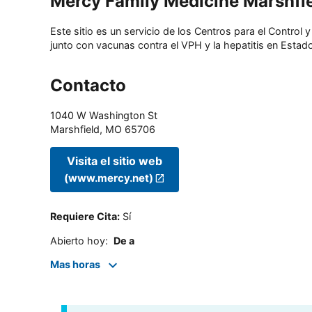
Mercy Family Medicine Marshfi
Este sitio es un servicio de los Centros para el Contro
junto con vacunas contra el VPH y la hepatitis en Estado
Contacto
1040 W Washington St
Marshfield
,
MO
65706
Visita el sitio web
(www.mercy.net)
Requiere Cita
:
Sí
Abierto hoy
:
De a
Mas horas