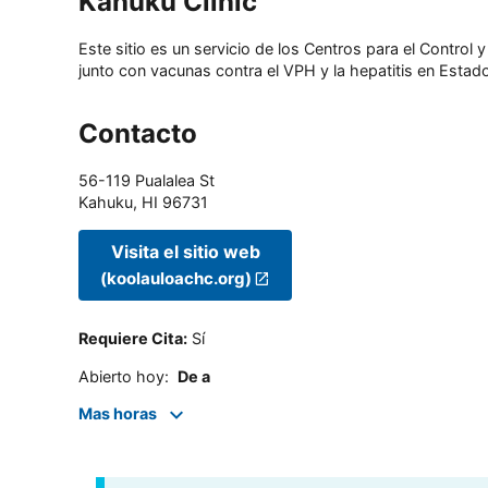
Kahuku Clinic
Este sitio es un servicio de los Centros para el Contro
junto con vacunas contra el VPH y la hepatitis en Estado
Contacto
56-119 Pualalea St
Kahuku
,
HI
96731
Visita el sitio web
(koolauloachc.org)
Requiere Cita
:
Sí
Abierto hoy
:
De a
Mas horas