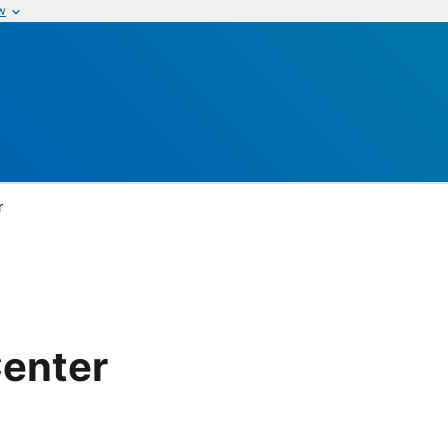
w
r
Center