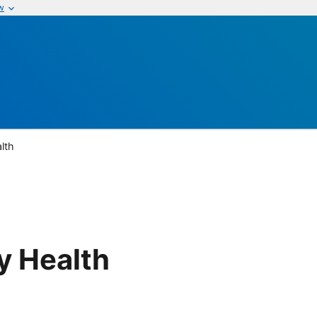
w
lth
y Health