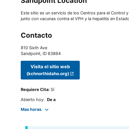
Sandpoint Location
Este sitio es un servicio de los Centros para el Contro
junto con vacunas contra el VPH y la hepatitis en Estado
Contacto
810 Sixth Ave
Sandpoint
,
ID
83864
Visita el sitio web
(kchnorthidaho.org)
Requiere Cita
:
Sí
Abierto hoy
:
De a
Mas horas