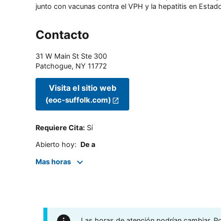
junto con vacunas contra el VPH y la hepatitis en Estado
Contacto
31 W Main St Ste 300
Patchogue
,
NY
11772
Visita el sitio web
(eoc-suffolk.com)
Requiere Cita
:
Sí
Abierto hoy
:
De a
Mas horas
Las horas de atención podrían cambiar. Por