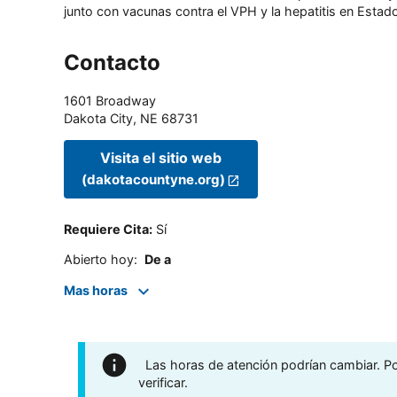
junto con vacunas contra el VPH y la hepatitis en Estado
Contacto
1601 Broadway
Dakota City
,
NE
68731
Visita el sitio web
(dakotacountyne.org)
Requiere Cita
:
Sí
Abierto hoy
:
De a
Mas horas
Las horas de atención podrían cambiar. Por
verificar.