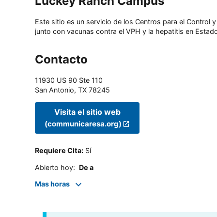
Luckey Ranch Campus
Este sitio es un servicio de los Centros para el Contro
junto con vacunas contra el VPH y la hepatitis en Estado
Contacto
11930 US 90 Ste 110
San Antonio
,
TX
78245
Visita el sitio web
(communicaresa.org)
Requiere Cita
:
Sí
Abierto hoy
:
De a
Mas horas