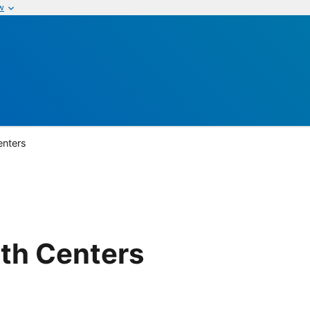
w
enters
th Centers