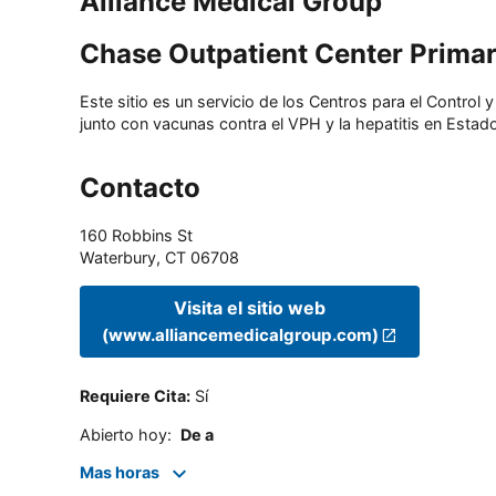
Alliance Medical Group
Chase Outpatient Center Prima
Este sitio es un servicio de los Centros para el Contro
junto con vacunas contra el VPH y la hepatitis en Estado
Contacto
160 Robbins St
Waterbury
,
CT
06708
Visita el sitio web
(www.alliancemedicalgroup.com)
Requiere Cita
:
Sí
Abierto hoy
:
De a
Mas horas