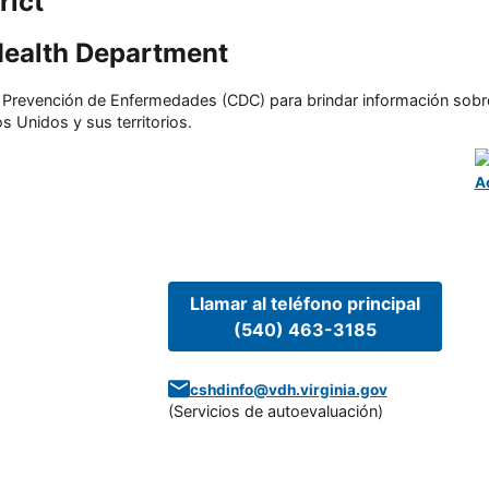
rict
Health Department
l y Prevención de Enfermedades (CDC) para brindar información sobr
s Unidos y sus territorios.
A
Llamar al teléfono principal
(540) 463-3185
cshdinfo@vdh.virginia.gov
(
Servicios de autoevaluación
)