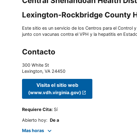
Central Shenandoah Health Dist
Lexington-Rockbridge County 
Este sitio es un servicio de los Centros para el Contro
junto con vacunas contra el VPH y la hepatitis en Estado
Contacto
300 White St
Lexington
,
VA
24450
Visita el sitio web
(www.vdh.virginia.gov)
Requiere Cita
:
Sí
Abierto hoy
:
De a
Mas horas