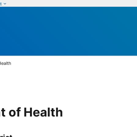
w
Health
t of Health