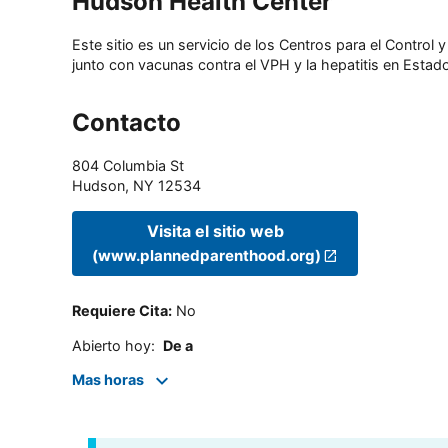
Hudson Health Center
Este sitio es un servicio de los Centros para el Contro
junto con vacunas contra el VPH y la hepatitis en Estado
Contacto
804 Columbia St
Hudson
,
NY
12534
Visita el sitio web
(www.plannedparenthood.org)
Requiere Cita
:
No
Abierto hoy
:
De a
Mas horas