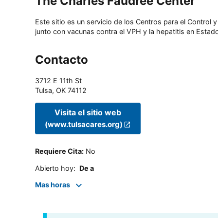
The Charles Faudree Center
Este sitio es un servicio de los Centros para el Contro
junto con vacunas contra el VPH y la hepatitis en Estado
Contacto
3712 E 11th St
Tulsa
,
OK
74112
Visita el sitio web
(www.tulsacares.org)
Requiere Cita
:
No
Abierto hoy
:
De a
Mas horas