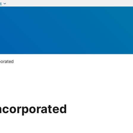
w
porated
Incorporated