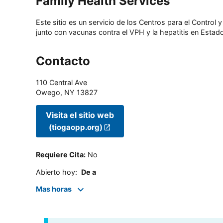
Family Health Services
Este sitio es un servicio de los Centros para el Contro
junto con vacunas contra el VPH y la hepatitis en Estado
Contacto
110 Central Ave
Owego
,
NY
13827
Visita el sitio web
(tiogaopp.org)
Requiere Cita
:
No
Abierto hoy
:
De a
Mas horas