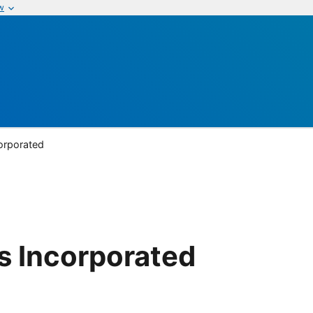
w
corporated
s Incorporated