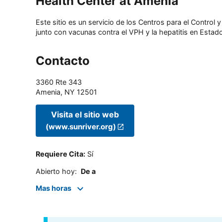
Health Center at Amenia
Este sitio es un servicio de los Centros para el Contro
junto con vacunas contra el VPH y la hepatitis en Estado
Contacto
3360 Rte 343
Amenia
,
NY
12501
Visita el sitio web
(www.sunriver.org)
Requiere Cita
:
Sí
Abierto hoy
:
De a
Mas horas