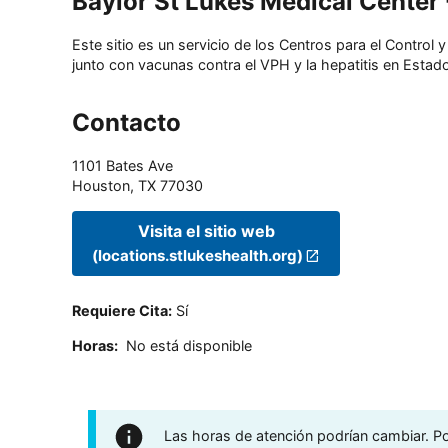
Baylor St Lukes Medical Center
Este sitio es un servicio de los Centros para el Contro
junto con vacunas contra el VPH y la hepatitis en Estado
Contacto
1101 Bates Ave
Houston
,
TX
77030
Visita el sitio web
(locations.stlukeshealth.org)
Requiere Cita
:
Sí
Horas
:
No está disponible
Las horas de atención podrían cambiar. Por