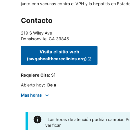
junto con vacunas contra el VPH y la hepatitis en Estado
Contacto
219 S Wiley Ave
Donalsonville
,
GA
39845
Visita el sitio web
(swgahealthcareclinics.org)
Requiere Cita
:
Sí
Abierto hoy
:
De a
Mas horas
Las horas de atención podrían cambiar. Por
verificar.