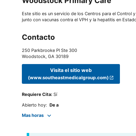
Woodstock Primary Care
Este sitio es un servicio de los Centros para el Contro
junto con vacunas contra el VPH y la hepatitis en Estado
Contacto
250 Parkbrooke Pl Ste 300
Woodstock
,
GA
30189
Visita el sitio web
(www.southeastmedicalgroup.com)
Requiere Cita
:
Sí
Abierto hoy
:
De a
Mas horas