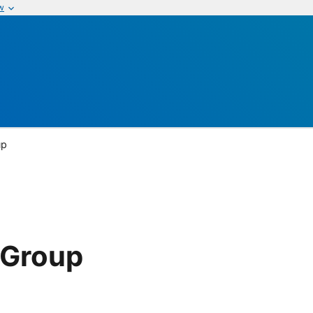
w
up
 Group