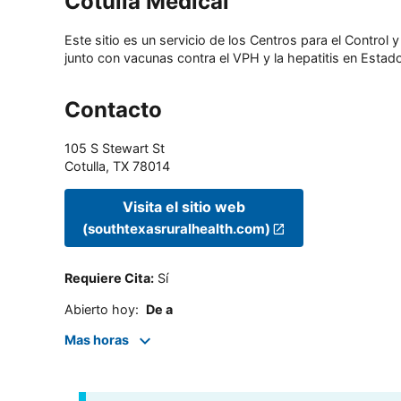
Cotulla Medical
Este sitio es un servicio de los Centros para el Contro
junto con vacunas contra el VPH y la hepatitis en Estado
Contacto
105 S Stewart St
Cotulla
,
TX
78014
Visita el sitio web
(southtexasruralhealth.com)
Requiere Cita
:
Sí
Abierto hoy
:
De a
Mas horas