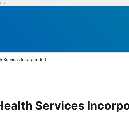
w
h Services Incorporated
Health Services Incorp