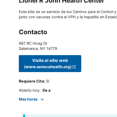
Lionel R John Health Center
Este sitio es un servicio de los Centros para el Contro
junto con vacunas contra el VPH y la hepatitis en Estado
Contacto
987 RC Hoag Dr
Salamanca
,
NY
14779
Visita el sitio web
(www.senecahealth.org)
Requiere Cita
:
Sí
Abierto hoy
:
De a
Mas horas