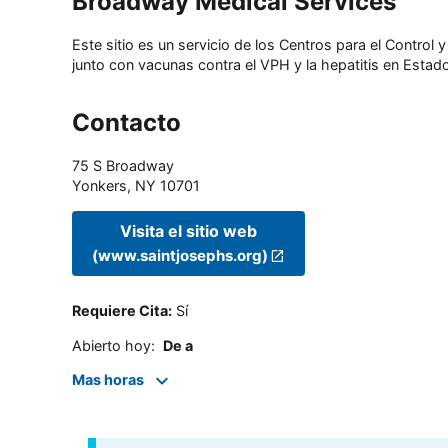
Broadway Medical Services
Este sitio es un servicio de los Centros para el Contro
junto con vacunas contra el VPH y la hepatitis en Estado
Contacto
75 S Broadway
Yonkers
,
NY
10701
Visita el sitio web
(www.saintjosephs.org)
Requiere Cita
:
Sí
Abierto hoy
:
De a
Mas horas