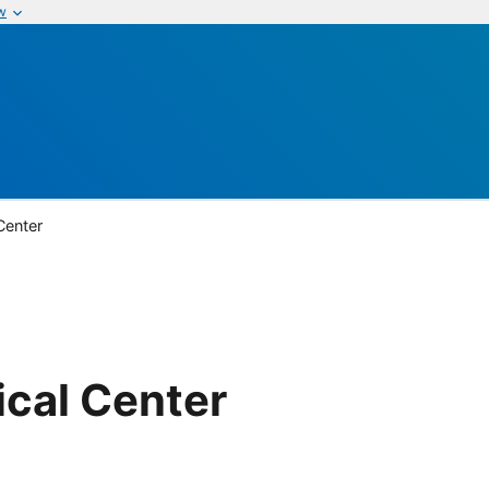
w
Center
cal Center