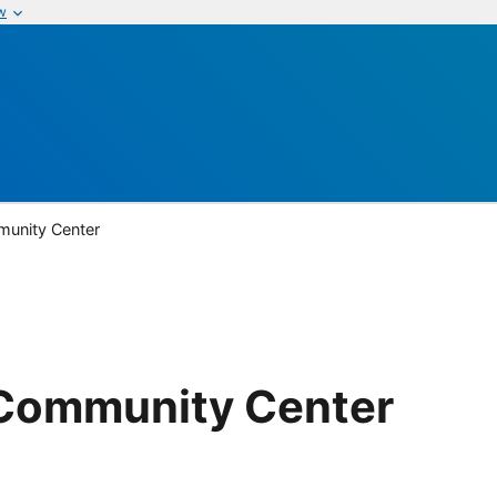
w
unity Center
Community Center