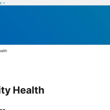
w
ealth
ty Health