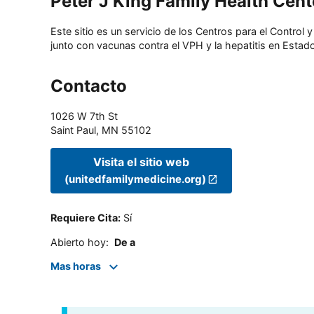
Peter J King Family Health Cent
Este sitio es un servicio de los Centros para el Contro
junto con vacunas contra el VPH y la hepatitis en Estado
Contacto
1026 W 7th St
Saint Paul
,
MN
55102
Visita el sitio web
(unitedfamilymedicine.org)
Requiere Cita
:
Sí
Abierto hoy
:
De a
Mas horas