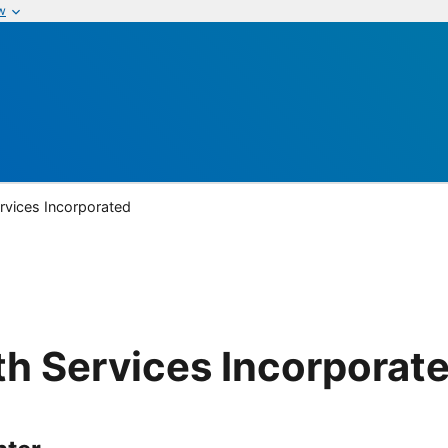
w
ervices Incorporated
lth Services Incorporat