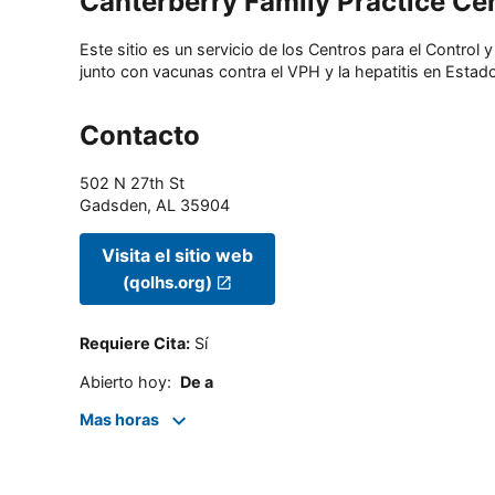
Canterberry Family Practice Ce
Este sitio es un servicio de los Centros para el Contro
junto con vacunas contra el VPH y la hepatitis en Estado
Contacto
502 N 27th St
Gadsden
,
AL
35904
Visita el sitio web
(qolhs.org)
Requiere Cita
:
Sí
Abierto hoy
:
De a
Mas horas