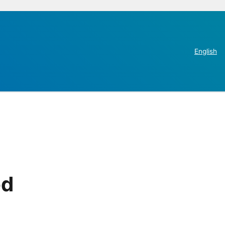
English
ed