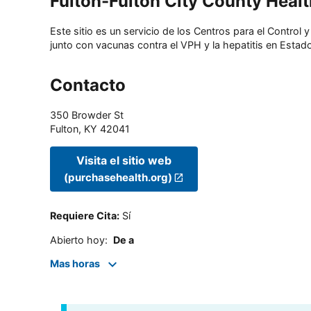
Fulton-Fulton City County Heal
Este sitio es un servicio de los Centros para el Contro
junto con vacunas contra el VPH y la hepatitis en Estado
Contacto
350 Browder St
Fulton
,
KY
42041
Visita el sitio web
(purchasehealth.org)
Requiere Cita
:
Sí
Abierto hoy
:
De a
Mas horas