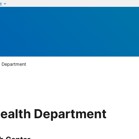
w
th Department
Health Department