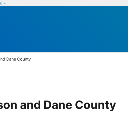
w
and Dane County
ison and Dane County