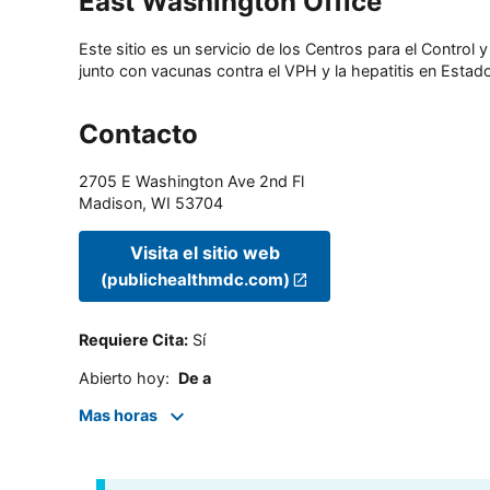
East Washington Office
Este sitio es un servicio de los Centros para el Contro
junto con vacunas contra el VPH y la hepatitis en Estado
Contacto
2705 E Washington Ave 2nd Fl
Madison
,
WI
53704
Visita el sitio web
(publichealthmdc.com)
Requiere Cita
:
Sí
Abierto hoy
:
De a
Mas horas