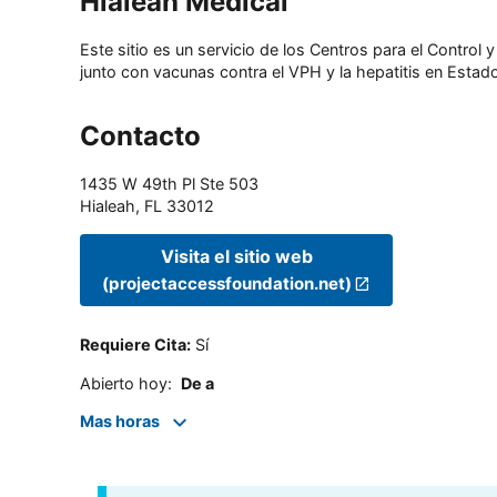
Hialeah Medical
Este sitio es un servicio de los Centros para el Contro
junto con vacunas contra el VPH y la hepatitis en Estado
Contacto
1435 W 49th Pl Ste 503
Hialeah
,
FL
33012
Visita el sitio web
(projectaccessfoundation.net)
Requiere Cita
:
Sí
Abierto hoy
:
De a
Mas horas