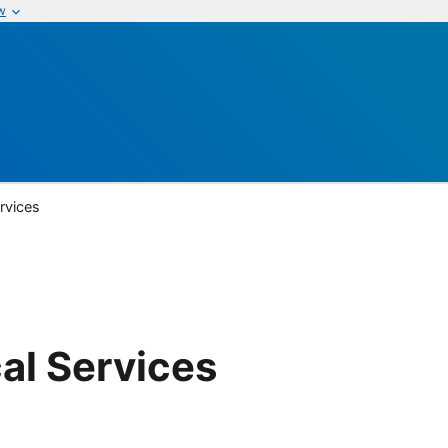
w
rvices
al Services