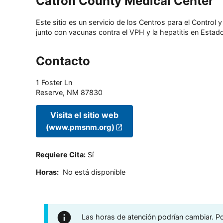
Catron County Medical Center
Este sitio es un servicio de los Centros para el Contro
junto con vacunas contra el VPH y la hepatitis en Estado
Contacto
1 Foster Ln
Reserve
,
NM
87830
Visita el sitio web
(www.pmsnm.org)
Requiere Cita
:
Sí
Horas
:
No está disponible
Las horas de atención podrían cambiar. Por