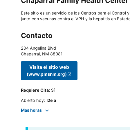
Chaparral Family Health Center
Este sitio es un servicio de los Centros para el Contro
junto con vacunas contra el VPH y la hepatitis en Estado
Contacto
204 Angelina Blvd
Chaparral
,
NM
88081
Visita el sitio web
(www.pmsnm.org)
Requiere Cita
:
Sí
Abierto hoy
:
De a
Mas horas