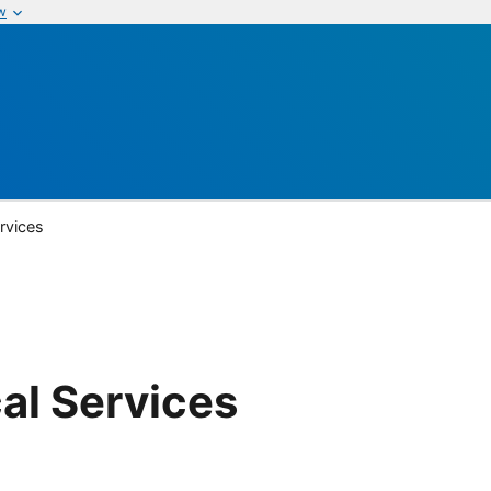
w
rvices
al Services