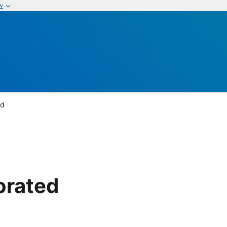
w
ed
orated