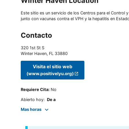
Winter Haven Location
Este sitio es un servicio de los Centros para el Contro
junto con vacunas contra el VPH y la hepatitis en Estado
Contacto
320 1st St S
Winter Haven
,
FL
33880
Visita el sitio web
(www.positivelyu.org)
Requiere Cita
:
No
Abierto hoy
:
De a
Mas horas