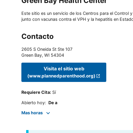
Green Bay Health Center
Este sitio es un servicio de los Centros para el Contro
junto con vacunas contra el VPH y la hepatitis en Estado
Contacto
2605 S Oneida St Ste 107
Green Bay
,
WI
54304
Visita el sitio web
(www.plannedparenthood.org)
Requiere Cita
:
Sí
Abierto hoy
:
De a
Mas horas