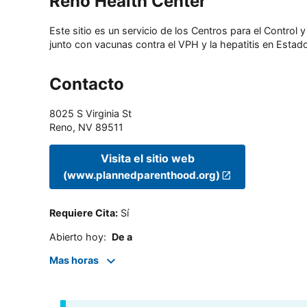
Reno Health Center
Este sitio es un servicio de los Centros para el Contro
junto con vacunas contra el VPH y la hepatitis en Estado
Contacto
8025 S Virginia St
Reno
,
NV
89511
Visita el sitio web
(www.plannedparenthood.org)
Requiere Cita
:
Sí
Abierto hoy
:
De a
Mas horas