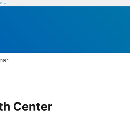
w
enter
lth Center