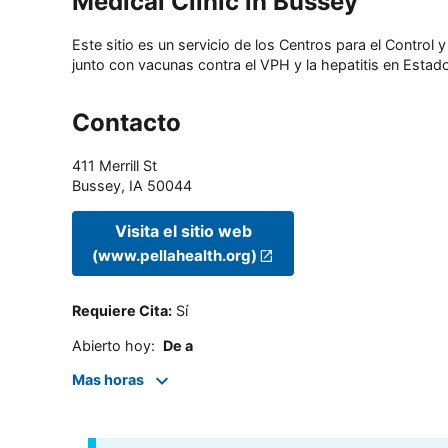
Medical Clinic in Bussey
Este sitio es un servicio de los Centros para el Contro
junto con vacunas contra el VPH y la hepatitis en Estado
Contacto
411 Merrill St
Bussey
,
IA
50044
Visita el sitio web
(www.pellahealth.org)
Requiere Cita
:
Sí
Abierto hoy
:
De a
Mas horas