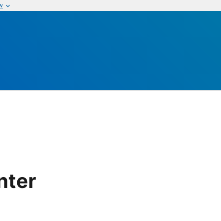
w
nter