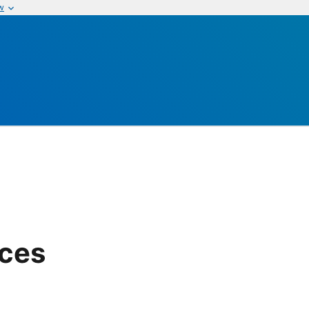
w
ices