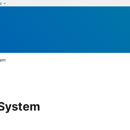
w
tem
 System