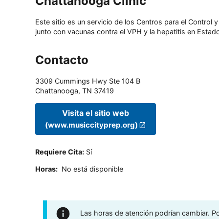
Chattanooga Clinic
Este sitio es un servicio de los Centros para el Contro
junto con vacunas contra el VPH y la hepatitis en Estado
Contacto
3309 Cummings Hwy Ste 104 B
Chattanooga
,
TN
37419
Visita el sitio web
(www.musiccityprep.org)
Requiere Cita
:
Sí
Horas
:
No está disponible
Las horas de atención podrían cambiar. Por