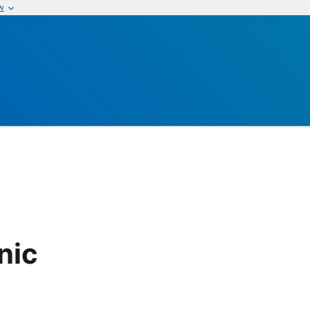
w
nic