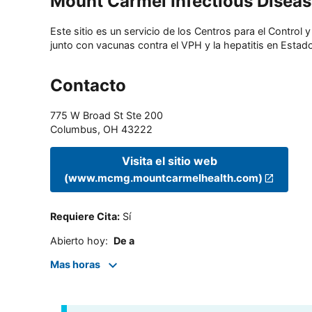
Mount Carmel Infectious Diseas
Este sitio es un servicio de los Centros para el Contro
junto con vacunas contra el VPH y la hepatitis en Estado
Contacto
775 W Broad St Ste 200
Columbus
,
OH
43222
Visita el sitio web
(www.mcmg.mountcarmelhealth.com)
Requiere Cita
:
Sí
Abierto hoy
:
De a
Mas horas