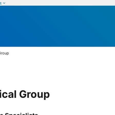
w
Group
cal Group