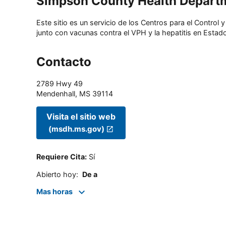
Simpson County Health Depart
Este sitio es un servicio de los Centros para el Contro
junto con vacunas contra el VPH y la hepatitis en Estado
Contacto
2789 Hwy 49
Mendenhall
,
MS
39114
Visita el sitio web
(msdh.ms.gov)
Requiere Cita
:
Sí
Abierto hoy
:
De a
Mas horas