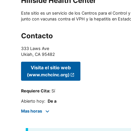
Hillside Health Center
Este sitio es un servicio de los Centros para el Contro
junto con vacunas contra el VPH y la hepatitis en Estado
Contacto
333 Laws Ave
Ukiah
,
CA
95482
Visita el sitio web
(www.mchcinc.org)
Requiere Cita
:
Sí
Abierto hoy
:
De a
Mas horas