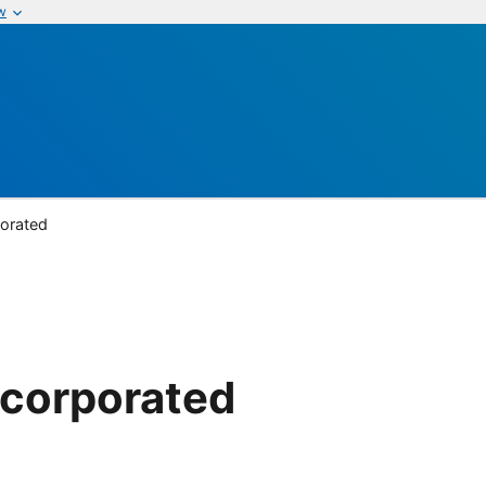
w
porated
ncorporated