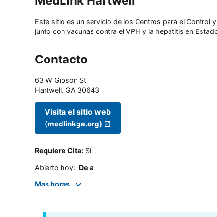
MedLink Hartwell
Este sitio es un servicio de los Centros para el Contro
junto con vacunas contra el VPH y la hepatitis en Estado
Contacto
63 W Gibson St
Hartwell
,
GA
30643
Visita el sitio web
(medlinkga.org)
Requiere Cita
:
Sí
Abierto hoy
:
De a
Mas horas