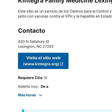
Kintegra Family Medicine Lexin
Este sitio es un servicio de los Centros para el Contro
junto con vacunas contra el VPH y la hepatitis en Estado
Contacto
420 N Salisbury St
Lexington
,
NC
27292
Visita el sitio web
(www.kintegra.org)
Requiere Cita
:
Sí
Abierto hoy
:
De a
Mas horas