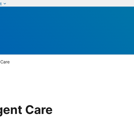
w
 Care
gent Care