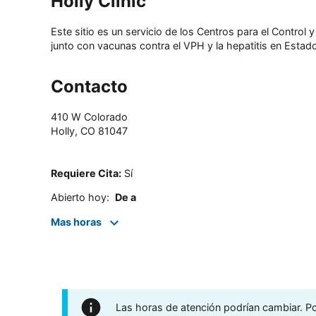
Holly Clinic
Este sitio es un servicio de los Centros para el Contro
junto con vacunas contra el VPH y la hepatitis en Estado
Contacto
410 W Colorado
Holly
,
CO
81047
Requiere Cita
:
Sí
Abierto hoy
:
De a
Mas horas
Las horas de atención podrían cambiar. Por