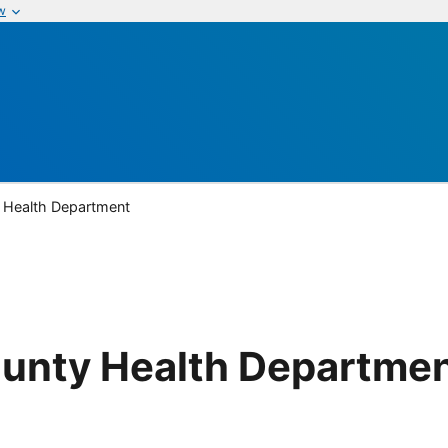
w
 Health Department
ounty Health Departme