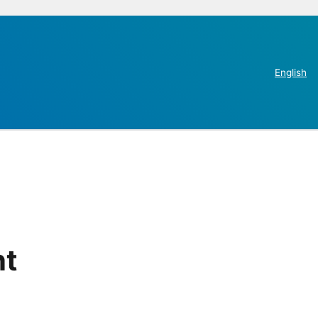
English
nt