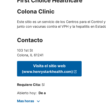
First Choice Healthcare
Colona Clinic
Este sitio es un servicio de los Centros para el Contro
junto con vacunas contra el VPH y la hepatitis en Estado
Contacto
103 1st St
Colona
,
IL
61241
Visita el sitio web
(www.henrystarkhealth.com)
Requiere Cita
:
Sí
Abierto hoy
:
De a
Mas horas