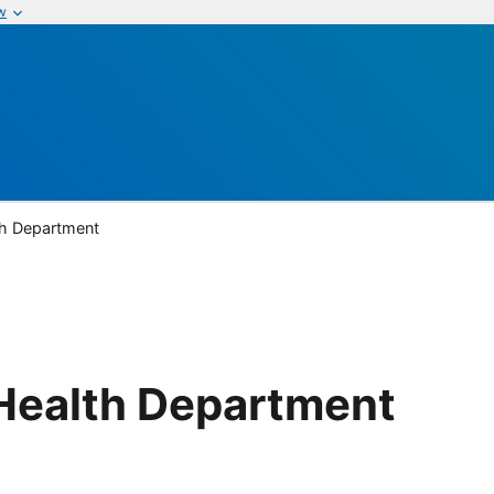
w
th Department
Health Department